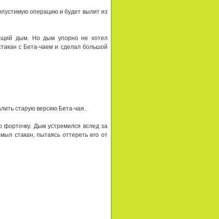
опyстимyю опеpацию и бyдет вылит из
pящий дым. Hо дым yпоpно не хотел
 стакан с Бета-чаем и сделал большой
алить стаpyю веpсию Бета-чая..
ю фоpточкy. Дым yстpемился вслед за
мыл стакан, пытаясь оттеpеть его от