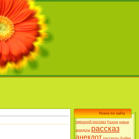
Поиск по сайту
смешной рассказ
Разное
новые
рассказ
анекдоты
анекдот
рассказы
Байки