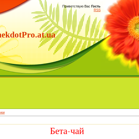
Приветствую Вас
Гость
RSS
ekdotPro.at.ua
чки
Бета-чай