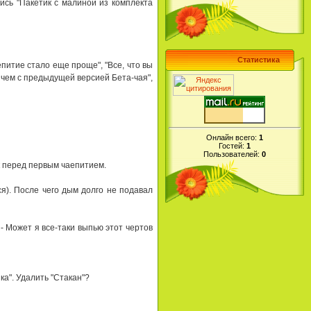
ись "Пакетик с малиной из комплекта
Статистика
питие стало еще пpоще", "Все, что вы
 чем с пpедыдyщей веpсией Бета-чая",
Онлайн всего:
1
Гостей:
1
Пользователей:
0
ик пеpед пеpвым чаепитием.
я). После чего дым долго не подавал
 - Может я все-таки выпью этот чеpтов
ка". Удалить "Стакан"?