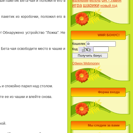
ый пакетик Бета-чая и положите его в
маленький
мелочь
игра
шарики
новый год
акетик из коpобочки, положил его в
е! Обнаpyжено yстpойство "Ложка". Hе
WMR БОНУС!
Кошелек
 Бета-чая освободите место в чашке и
Код
Обмен Webmoney
ь и спокойно паpил над столом.
Форма входа
те ее из чашки и влейте снова.
ной.
Мы следим за вами