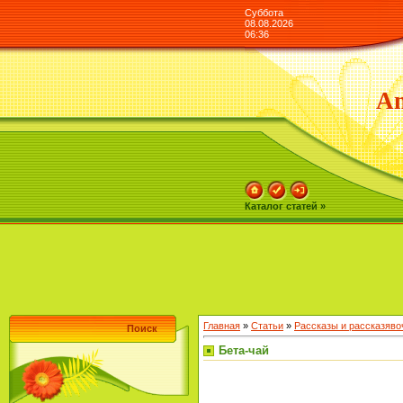
Суббота
08.08.2026
06:36
An
Каталог статей »
Главная
»
Статьи
»
Рассказы и рассказяво
Поиск
Бета-чай